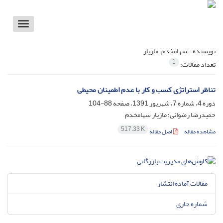
Toggle
vigation
نویسنده =
سهامخدم، مازیار
1
تعداد مقالات:
تناظر استراتژی کسب و کار با عدم اطمینان محیطی
دوره 4، شماره 7، شهریور 1391، صفحه
88-104
حمیدرضا رضوانی؛ مازیار سهامخدم
517.33 K
مشاهده مقاله
اصل مقاله
مقالات آماده انتشار
شماره جاری