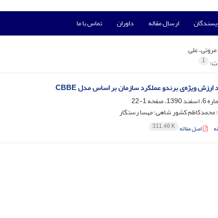
ویسندگان
ارسال مقاله
داوران
تماس با ما
مروتی، علی
1
ات:
اد ارزش ویژه‌ی برندو عملکرد سازمان بر اساس مدل CBBE
1-22
؛ محمدکاظم کشور شاهی؛ مهسا رستگار
311.46 K
ه
اصل مقاله