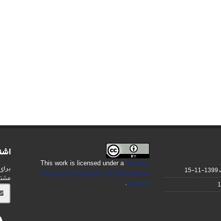
اشت
This work is licensed under a
Creative
برای
1399-11-15
Commons Attribution 4.0 International
مشت
.
License