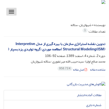
Toggle
vigation
نویسنده =
شهوازیان، سلاله
1
تعداد مقالات:
تدوین نقشه استراتژی سازمان با بهره گیری از مدل Interpretive
Structural Modeling(ISM) )مطالعه موردی: گروه تولیدی یزدبسپار (
دوره 2، شماره 4، اسفند 1389، صفحه
92-106
محمد صالح اولیا؛ سیدحبیب الله میرغفوری؛ سلاله شهوازیان
958.73 K
مشاهده مقاله
اصل مقاله
مقالات آماده انتشار
شماره جاری