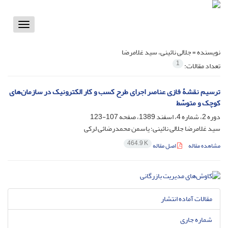
Toggle
vigation
نویسنده =
جلالی نائینی، سید غلامرضا
1
تعداد مقالات:
ترسیم نقشۀ فازی عناصر اجرای طرح کسب و کار الکترونیک در سازمان‌های
کوچک و متوسّط
دوره 2، شماره 4، اسفند 1389، صفحه
107-123
سید غلامرضا جلالی نائینی؛ یاسمن محمدرضائی لرکی
464.9 K
مشاهده مقاله
اصل مقاله
مقالات آماده انتشار
شماره جاری