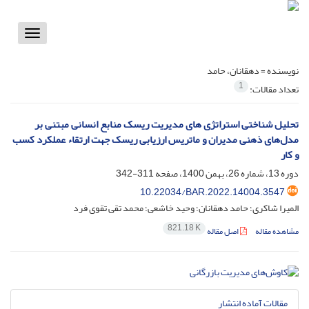
Toggle
vigation
نویسنده =
دهقانان، حامد
1
تعداد مقالات:
تحلیل شناختی استراتژی های مدیریت ریسک منابع انسانی مبتنی بر
مدل‌های ذهنی مدیران و ماتریس ارزیابی ریسک جهت ارتقاء عملکرد کسب
و کار
دوره 13، شماره 26، بهمن 1400، صفحه
311-342
10.22034/BAR.2022.14004.3547
المیرا شاکری؛ حامد دهقانان؛ وحید خاشعی؛ محمد تقی تقوی فرد
821.18 K
مشاهده مقاله
اصل مقاله
مقالات آماده انتشار