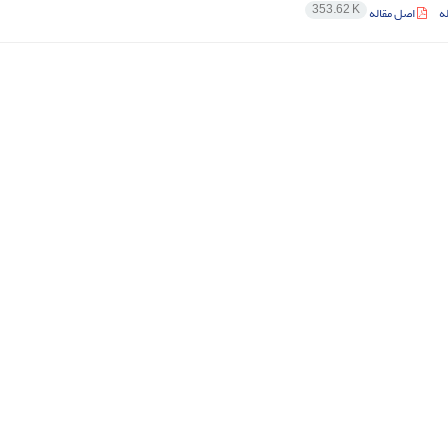
353.62 K
ه
اصل مقاله