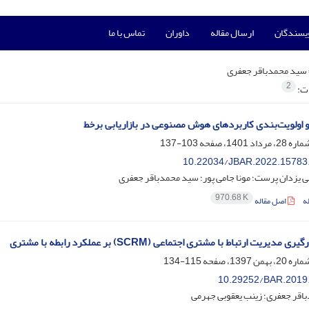
ویسندگان
ارسال مقاله
داوران
تماس با ما
سید محمدباقر جعفری
2
ات:
 اولویت‌بندی کاربردهای هوش مصنوعی در بازاریابی برخط
103-137
10.22034/JBAR.2022.15783
 یزدان پرست؛ مونا جامی پور؛ سید محمدباقر جعفری
970.68 K
ه
اصل مقاله
ی مدیریت ارتباط با مشتری اجتماعی (SCRM) بر عملکرد رابطه با مشتری
115-134
10.29252/BAR.2019
اقر جعفری؛ زینب یعقوبی جهرمی