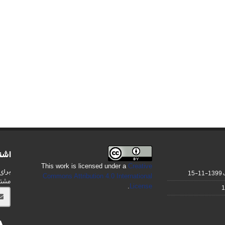
اشت
This work is licensed under a
Creative
برای
1399-11-15
Commons Attribution 4.0 International
مشت
.
License