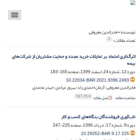
Toggle
vigation
نویسنده =
فخرالدین معروفی
2
تعداد مقالات:
اثرگذاری اعتماد بر تمایلات خرید مجدد و حمایت مشتریان از شرکت‌های
بیمه
دوره 12، شماره 24، اسفند 1399، صفحه
165-183
10.22034/BAR.2021.9396.2493
فخرالدین معروفی؛ آرمان احمدی زاد؛ بهروز مرادی؛ حیدر محمدی
587.25 K
مشاهده مقاله
اصل مقاله
تاب‌آوری فروشندگان بنگاه‌های کسب و کار
دوره 9، شماره 17، خرداد 1396، صفحه
225-247
10.29252/BAR.9.17.225