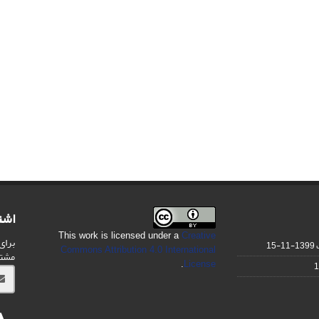
اشت
This work is licensed under a
Creative
برای
1399-11-15
Commons Attribution 4.0 International
مشت
.
License