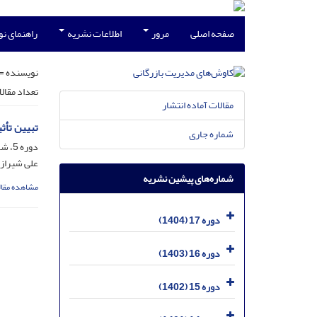
صفحه اصلی
مرور
اطلاعات نشریه
راهنمای ن
نویسنده =
تعداد مقال
مقالات آماده انتشار
تبیین تأث
شماره جاری
دوره 5، شماره 10، آذر 1392، صفحه
علی شیرازی
شماره‌های پیشین نشریه
مشاهده مقال
دوره 17 (1404)
دوره 16 (1403)
دوره 15 (1402)