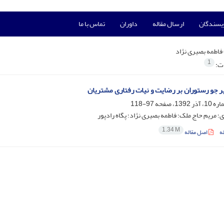
ویسندگان
ارسال مقاله
داوران
تماس با ما
فاطمه بصیری نژاد
1
ات:
یر جو رستوران بر رضایت و نیات رفتاری مشتریان
97-118
؛ مریم حاج ملک؛ فاطمه بصیری نژاد؛ پگاه رادپور
1.34 M
ه
اصل مقاله