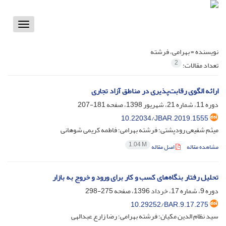
Toggle
vigation
نویسنده =
بهرامی، فرشته
2
تعداد مقالات:
ارائه الگوی رقابت‌پذیری در مناطق آزاد تجاری
دوره 11، شماره 21، شهریور 1398، صفحه
181-207
10.22034/JBAR.2019.1555
میثم شفیعی رودپشتی؛ فرشته بهرامی؛ فاطمه کریمی شوهانی
1.04 M
مشاهده مقاله
اصل مقاله
تحلیل رفتار بنگاه‌های کسب و کار برای ورود و خروج به بازار
دوره 9، شماره 17، خرداد 1396، صفحه
275-298
10.29252/BAR.9.17.275
سید نظام الدین مکیان؛ فرشته بهرامی؛ رضا زارع عبدالهی