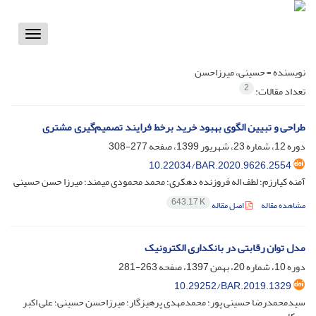
Toggle
vigation
نویسنده =
حسینی، میرزاحسن
2
تعداد مقالات:
طراحی و تبیین الگوی بهبود خرید برخط فرایند تصمیم‌گیری مشتری
دوره 12، شماره 23، شهریور 1399، صفحه
277-308
10.22034/BAR.2020.9626.2554
آمنه کیارزم؛ لطف اله فروزنده دهکری؛ محمد محمودی میمند؛ میرزا حسن حسینی
643.17 K
مشاهده مقاله
اصل مقاله
مدل توان رقابتی در بانکداری الکترونیک
دوره 10، شماره 20، بهمن 1397، صفحه
263-281
10.29252/BAR.2019.1329
سیدمحمدرضا حسینی پور؛ محمدمهدی پرهیزگار؛ میرزاحسن حسینی؛ علی اکبر