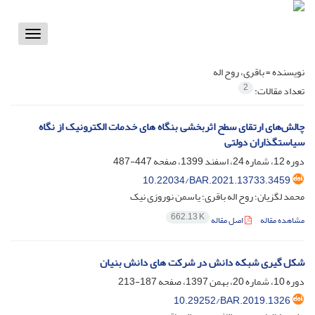
Toggle
vigation
نویسنده =
باقری، روح اله
2
تعداد مقالات:
چالش‌های ارتقای سطح اثربخشی بنگاه های خدمات الکترونیک از نگاه
سیاستگذاران دولتی
دوره 12، شماره 24، اسفند 1399، صفحه
447-487
10.22034/BAR.2021.13733.3459
محمد لگزیان؛ روح اله باقری؛ یاسمن نوروزی نیک
662.13 K
مشاهده مقاله
اصل مقاله
شکل گیری شبکه دانش در شرکت های دانش بنیان
دوره 10، شماره 20، بهمن 1397، صفحه
187-213
10.29252/BAR.2019.1326