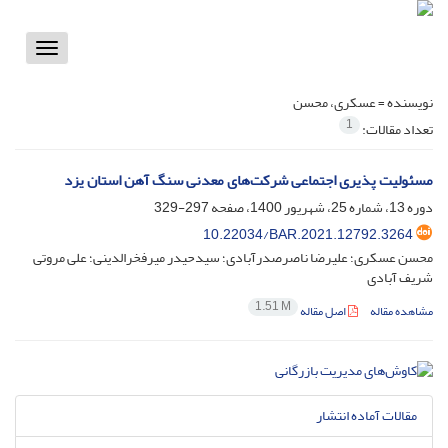
Toggle
vigation
نویسنده =
عسکری، محسن
1
تعداد مقالات:
مسئولیت پذیری اجتماعی شرکت‌های معدنی سنگ آهن استان یزد
دوره 13، شماره 25، شهریور 1400، صفحه
297-329
10.22034/BAR.2021.12792.3264
محسن عسکری؛ علیرضا ناصرصدرآبادی؛ سیدحیدر میرفخرالدینی؛ علی مروتی
شریف آبادی
1.51 M
مشاهده مقاله
اصل مقاله
مقالات آماده انتشار