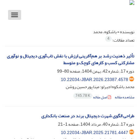
Toggle
vigation
نویسنده =
باشکوه، محمد
4
تعداد مقالات:
تأثیر ذهنیت رشد بر هم‌آفرینی ارزش با نقش تاب‌آوری دیجیتال و نوآوری
مشارکتی کسب و کارهای کوچک و متوسط
دوره 17، شماره 42، بهمن 1404، صفحه
80-99
10.22034/JBAR.2026.23387.4578
محمد باشکوه اجیرلو؛ مینا پورحسین روشن
745.78 K
مشاهده مقاله
اصل مقاله
طراحی الگوی شهرت دیجیتال برند در صنعت بانکداری
دوره 17، شماره 40، مرداد 1404، صفحه
1-21
10.22034/JBAR.2025.21781.4447