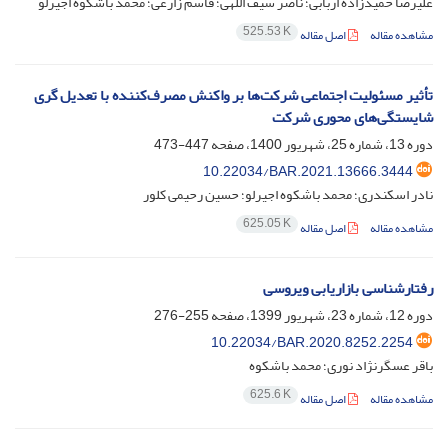
علیرضا حمیدزاده اربابی؛ ناصر سیف اللهی؛ قاسم زارعی؛ محمد باشکوه اجیرلو
525.53 K
مشاهده مقاله
اصل مقاله
تأثیر مسئولیت اجتماعی شرکت‌ها بر واکنش مصرف‌کننده با تعدیل گری
شایستگی‌های محوری شرکت
دوره 13، شماره 25، شهریور 1400، صفحه
447-473
10.22034/BAR.2021.13666.3444
نادر اسکندری؛ محمد باشکوه اجیرلو؛ حسین رحیمی کلور
625.05 K
مشاهده مقاله
اصل مقاله
رفتارشناسی بازاریابی ویروسی
دوره 12، شماره 23، شهریور 1399، صفحه
255-276
10.22034/BAR.2020.8252.2254
باقر عسگرنژاد نوری؛ محمد باشکوه
625.6 K
مشاهده مقاله
اصل مقاله