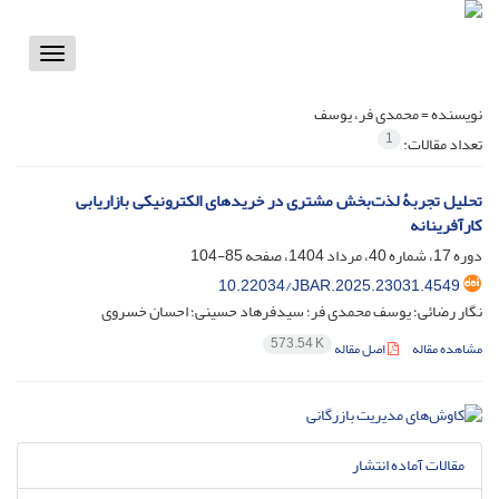
Toggle
vigation
نویسنده =
محمدی فر، یوسف
1
تعداد مقالات:
تحلیل تجربۀ لذت‌بخش مشتری در خریدهای الکترونیکی بازاریابی
کارآفرینانه
دوره 17، شماره 40، مرداد 1404، صفحه
85-104
10.22034/JBAR.2025.23031.4549
نگار رضائی؛ یوسف محمدی فر؛ سیدفرهاد حسینی؛ احسان خسروی
573.54 K
مشاهده مقاله
اصل مقاله
مقالات آماده انتشار