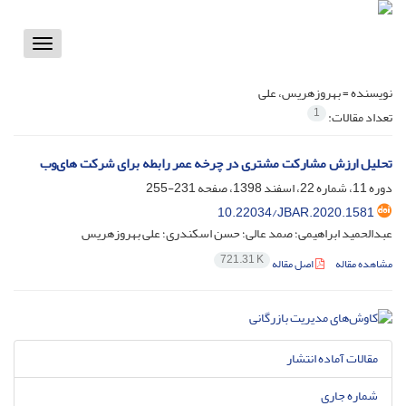
Toggle
vigation
نویسنده =
بهروزهریس، علی
1
تعداد مقالات:
تحلیل ارزش مشارکت مشتری در چرخه عمر رابطه برای شرکت های‌وب
دوره 11، شماره 22، اسفند 1398، صفحه
231-255
10.22034/JBAR.2020.1581
عبدالحمید ابراهیمی؛ صمد عالی؛ حسن اسکندری؛ علی بهروزهریس
721.31 K
مشاهده مقاله
اصل مقاله
مقالات آماده انتشار
شماره جاری