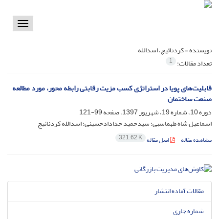
Toggle
vigation
نویسنده =
کردنائیج، اسدالله
1
تعداد مقالات:
قابلیت‌های پویا در استراتژی کسب مزیت رقابتی رابطه محور، مورد مطالعه
صنعت ساختمان
دوره 10، شماره 19، شهریور 1397، صفحه
99-121
اسماعیل شاه طهماسبی؛ سیدحمید خدادادحسینی؛ اسدالله کردنائیج
321.62 K
مشاهده مقاله
اصل مقاله
مقالات آماده انتشار
شماره جاری