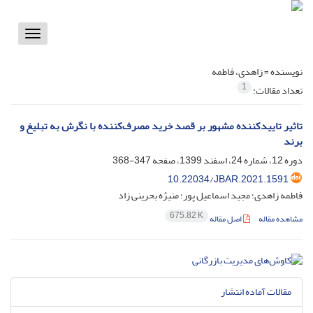
Toggle
vigation
نویسنده =
زاهدی، فاطمه
1
تعداد مقالات:
تاثیر تاییدکننده مشهور بر قصد خرید مصرف‌کننده با نگرش به تبلیغ و
برند
دوره 12، شماره 24، اسفند 1399، صفحه
347-368
10.22034/JBAR.2021.1591
فاطمه زاهدی؛ مجید اسماعیل پور؛ منیژه بحرینی زاد
675.82 K
مشاهده مقاله
اصل مقاله
مقالات آماده انتشار