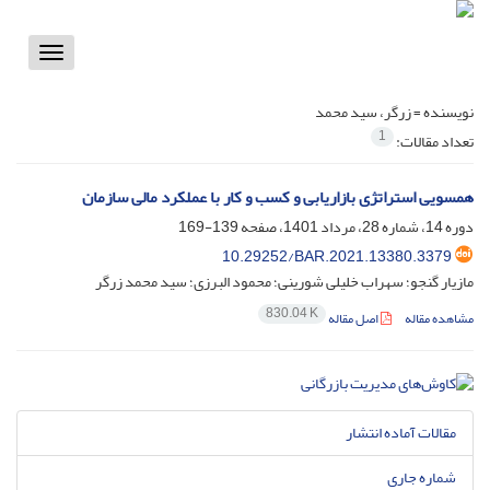
Toggle
vigation
نویسنده =
زرگر، سید محمد
1
تعداد مقالات:
همسویی استراتژی بازاریابی و کسب و کار با عملکرد مالی سازمان
دوره 14، شماره 28، مرداد 1401، صفحه
139-169
10.29252/BAR.2021.13380.3379
مازیار گنجو؛ سهراب خلیلی شورینی؛ محمود البرزی؛ سید محمد زرگر
830.04 K
مشاهده مقاله
اصل مقاله
مقالات آماده انتشار
شماره جاری