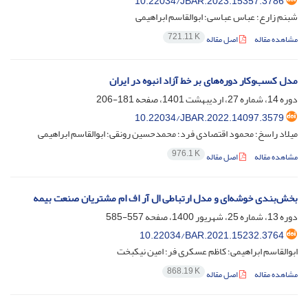
10.22034/JBAR.2023.15357.3786
شبنم زارع؛ عباس عباسی؛ ابوالقاسم ابراهیمی
721.11 K
مشاهده مقاله
اصل مقاله
مدل کسب‌وکار دوره‌های بر خط آزاد انبوه در ایران
دوره 14، شماره 27، اردیبهشت 1401، صفحه
181-206
10.22034/JBAR.2022.14097.3579
میلاد راسخ؛ محمود اقتصادی فرد؛ محمدحسین رونقی؛ ابوالقاسم ابراهیمی
976.1 K
مشاهده مقاله
اصل مقاله
بخش‌بندی خوشه‌ای و مدل ارتباطی ال آر اف ام مشتریان صنعت بیمه
دوره 13، شماره 25، شهریور 1400، صفحه
557-585
10.22034/BAR.2021.15232.3764
ابوالقاسم ابراهیمی؛ کاظم عسکری فر؛ امین نیکبخت
868.19 K
مشاهده مقاله
اصل مقاله