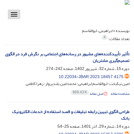
Toggle
vigation
نویسنده =
ابراهیمی، ابوالقاسم
4
تعداد مقالات:
تأثیر تأییدکننده‌های مشهور در رسانه‌های اجتماعی بر نگرش فرد در الگوی
تصمیم‌گیری مشتریان
دوره 15، شماره 32، شهریور 1402، صفحه
242-274
10.22034/JBAR.2023.18457.4175
امین نیکبخت؛ ابوالقاسم ابراهیمی؛ محمدامین بلندپرواز؛ زهرا کاظمی
869.43 K
مشاهده مقاله
اصل مقاله
طراحی الگوی تبیین رابطه تبلیغات و قصد استفاده از خدمات الکترونیک
بانک
دوره 14، شماره 29، آذر 1401، صفحه
25-54