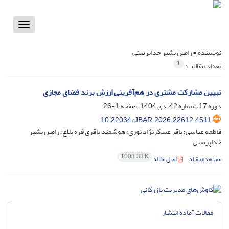
Toggle
vigation
نویسنده =
رامین بشیر خداپرستی
1
تعداد مقالات:
تبیین مشارکت مشتری در هم‌آفرینی ارزش برند فضای مجازی
دوره 17، شماره 42، دی 1404، صفحه
1-26
10.22034/JBAR.2026.22612.4511
فاطمه عباسی؛ باقر عسگرنژاد نوری؛ هوشمند باقری قره بلاغ؛ رامین بشیر
خداپرستی
1003.33 K
مشاهده مقاله
اصل مقاله
مقالات آماده انتشار