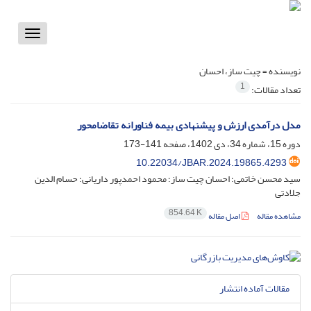
Toggle
vigation
نویسنده =
چیت ساز، احسان
1
تعداد مقالات:
مدل درآمدی ارزش و پیشنهادی بیمه فناورانه تقاضامحور
دوره 15، شماره 34، دی 1402، صفحه
141-173
10.22034/JBAR.2024.19865.4293
سید محسن خاتمی؛ احسان چیت ساز؛ محمود احمدپور داریانی؛ حسام الدین
جلادتی
854.64 K
مشاهده مقاله
اصل مقاله
مقالات آماده انتشار