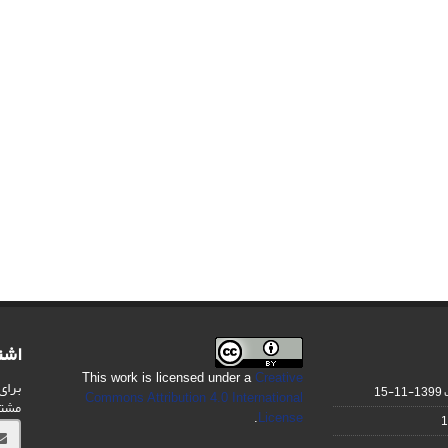
اشت
This work is licensed under a
Creative
برای
1399-11-15
Commons Attribution 4.0 International
مشت
.
License