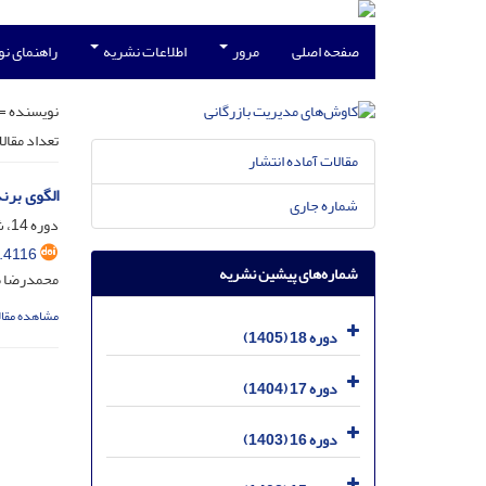
صفحه اصلی
مرور
اطلاعات نشریه
راهنمای ن
نویسنده =
تعداد مقال
مقالات آماده انتشار
الگوی برن
شماره جاری
دوره 14، شماره 27، اردیبهشت 1401، صفحه
.4116
شماره‌های پیشین نشریه
محمدرضا طا
مشاهده مقال
دوره 18 (1405)
دوره 17 (1404)
دوره 16 (1403)