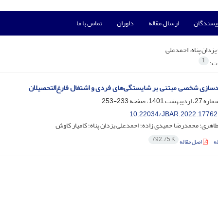
ویسندگان
ارسال مقاله
داوران
تماس با ما
یزدان پناه، احمدعلی
1
ات:
دسازی شخصی مبتنی بر شایستگی‌های فردی و اشتغال فارغ‌التحصیلان
233-253
10.22034/JBAR.2022.17762
هری؛ محمدرضا حمیدی زاده؛ احمدعلی یزدان پناه؛ کامیار کاوش
792.75 K
ه
اصل مقاله