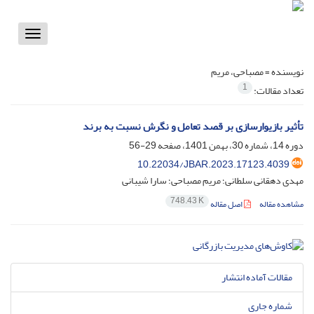
Toggle
vigation
نویسنده =
مصباحی، مریم
1
تعداد مقالات:
تأثیر بازی‎وارسازی بر قصد تعامل و نگرش نسبت به برند
دوره 14، شماره 30، بهمن 1401، صفحه
29-56
10.22034/JBAR.2023.17123.4039
مهدی دهقانی سلطانی؛ مریم مصباحی؛ سارا شیبانی
748.43 K
مشاهده مقاله
اصل مقاله
مقالات آماده انتشار
شماره جاری