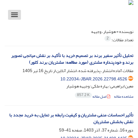
Toggle
vigation
نویسنده =
هوشیار، وجیهه
2
تعداد مقالات:
تحلیل تأثیر سفیر برند بر تصمیم خرید با تأکید بر نقش میانجی تصویر
برند و خودپنداره مشتری (مورد مطالعه: مشتریان برند کلور)
مقالات آماده انتشار، پذیرفته شده، انتشار آنلاین از تاریخ
16 تیر 1405
10.22034/JBAR.2026.22798.4526
معین ابراهیمی؛ بهاره ملکی؛ وجیهه هوشیار
857.2 K
مشاهده مقاله
اصل مقاله
تأثیر احساسات منفی مشتریان و کیفیت رابطه بر تمایل به خرید مجدد با
نقش بخشش مشتریان
دوره 16، شماره 37، آذر 1403، صفحه
41-59