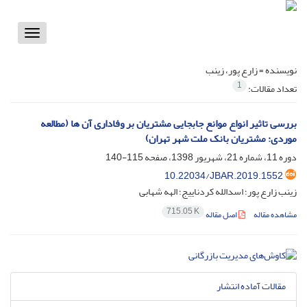
Toggle
vigation
نویسنده =
زارع پور، زینب
1
تعداد مقالات:
بررسی تاثیر انواع موانع جابجایی مشتریان بر وفاداری آن ها (مطالعه
موردی: مشتریان بانک ملت شهر تهران)
دوره 11، شماره 21، شهریور 1398، صفحه
115-140
10.22034/JBAR.2019.1552
زینب زارع پور؛ اسدالله کردناییج؛ الهه شهابی
715.05 K
مشاهده مقاله
اصل مقاله
مقالات آماده انتشار