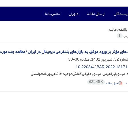
ویسندگان
ارسال مقاله
داوران
تماس با ما
بالنده، طالب
1
ات:
ای مؤثر بر ورود موفق به بازارهای پلتفرمی دیجیتال در ایران (مطالعه چندمور
30-53
10.22034/JBAR.2022.18171
ه؛ مهدی ابراهیمی؛ مهدی حقیقی کفاش؛ وحید خاشعی ورنامخواستی
621.45 K
ه
اصل مقاله