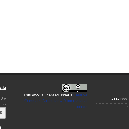
اشت
This work is licensed under a
Creative
برای
1399-11-15
Commons Attribution 4.0 International
مشت
.
License