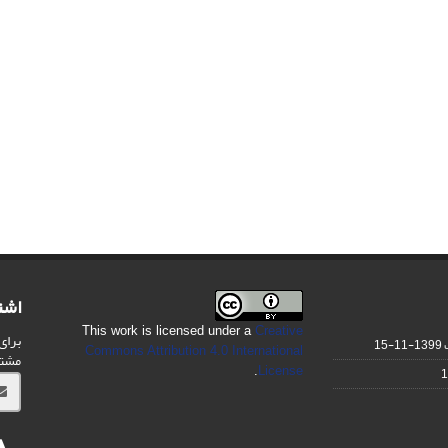
اشت
This work is licensed under a
Creative
برای
1399-11-15
Commons Attribution 4.0 International
مشت
.
License