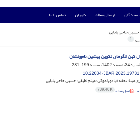
ویسندگان
ارسال مقاله
داوران
تماس با ما
حسین حاجی بابایی
1
ات:
 کهن الگوهای تکوین پیشین نام‌ونشان
199-231
10.22034/JBAR.2023.19731
ی مینا؛ تحفه قبادی لموکی؛ میثم لطیفی؛ حسین حاجی بابایی
739.46 K
ه
اصل مقاله