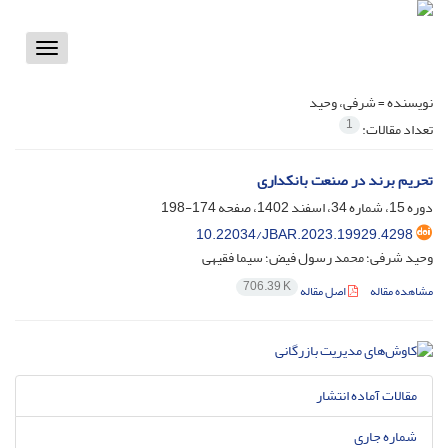
Toggle
vigation
نویسنده =
شرفی، وحید
1
تعداد مقالات:
تحریم برند در صنعت بانکداری
دوره 15، شماره 34، اسفند 1402، صفحه
174-198
10.22034/JBAR.2023.19929.4298
وحید شرفی؛ محمد رسول فیض؛ سیما فقیهی
706.39 K
مشاهده مقاله
اصل مقاله
مقالات آماده انتشار
شماره جاری