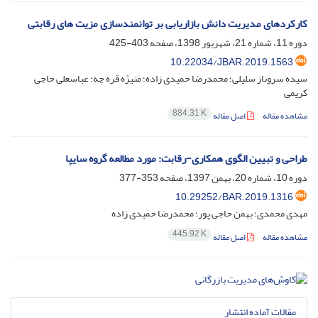
کارکردهای مدیریت دانش بازاریابی بر توانمندسازی مزیت های رقابتی
دوره 11، شماره 21، شهریور 1398، صفحه
403-425
10.22034/JBAR.2019.1563
سیده سروناز سلیلی؛ محمدرضا حمیدی زاده؛ منیژه قره چه؛ عباسعلی حاجی
کریمی
884.31 K
مشاهده مقاله
اصل مقاله
طراحی و تبیین الگوی همکاری-رقابت: مورد مطالعه گروه سایپا
دوره 10، شماره 20، بهمن 1397، صفحه
353-377
10.29252/BAR.2019.1316
مهدی محمدی؛ بهمن حاجی پور؛ محمدرضا حمیدی زاده
445.92 K
مشاهده مقاله
اصل مقاله
مقالات آماده انتشار