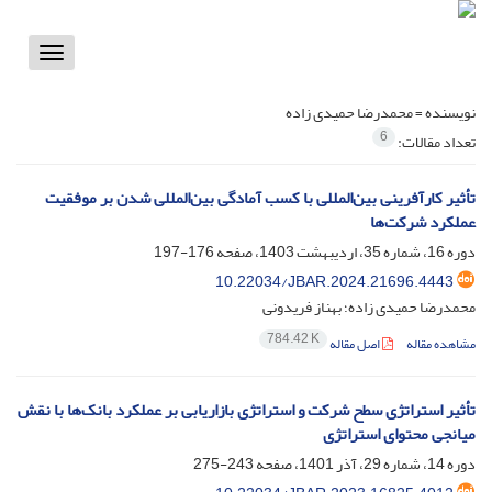
Toggle
vigation
نویسنده =
محمدرضا حمیدی زاده
6
تعداد مقالات:
تأثیر کارآفرینی بین‌المللی با کسب آمادگی بین‌المللی شدن بر موفقیت
عملکرد شرکت‌ها
دوره 16، شماره 35، اردیبهشت 1403، صفحه
176-197
10.22034/JBAR.2024.21696.4443
محمدرضا حمیدی زاده؛ بهناز فریدونی
784.42 K
مشاهده مقاله
اصل مقاله
تأثیر استراتژی سطح شرکت و استراتژی بازاریابی بر عملکرد بانک‌ها با نقش
میانجی محتوای استراتژی
دوره 14، شماره 29، آذر 1401، صفحه
243-275