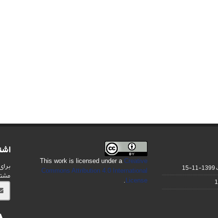
اشت
This work is licensed under a
Creative
برای
1399-11-15
Commons Attribution 4.0 International
مشت
.
License