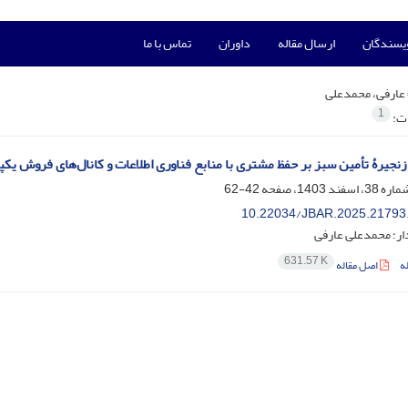
ویسندگان
ارسال مقاله
داوران
تماس با ما
عارفی، محمدعلی
1
ات:
 زنجیرۀ تأمین سبز بر حفظ مشتری با منابع فناوری اطلاعات و کانال‌های فروش یکپ
42-62
10.22034/JBAR.2025.21793
ار؛ محمدعلی عارفی
631.57 K
ه
اصل مقاله