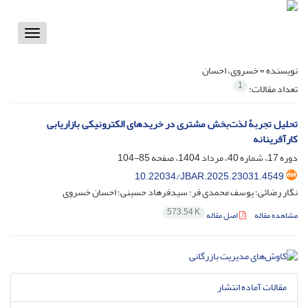
Toggle
vigation
نویسنده =
خسروی، احسان
1
تعداد مقالات:
تحلیل تجربۀ لذت‌بخش مشتری در خریدهای الکترونیکی بازاریابی
کارآفرینانه
دوره 17، شماره 40، مرداد 1404، صفحه
85-104
10.22034/JBAR.2025.23031.4549
نگار رضائی؛ یوسف محمدی فر؛ سیدفرهاد حسینی؛ احسان خسروی
573.54 K
مشاهده مقاله
اصل مقاله
مقالات آماده انتشار