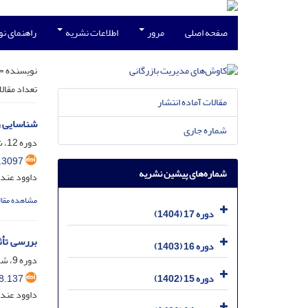
صفحه اصلی
مرور
اطلاعات نشریه
راهنمای ن
نویسنده =
تعداد مقال
مقالات آماده انتشار
شناسایی و
شماره جاری
دوره 12، شماره 23، شهریور 1399، صفحه
.3097
شماره‌های پیشین نشریه
داوود عن
مشاهده مقال
دوره 17 (1404)
بررسی تأث
دوره 16 (1403)
دوره 9، شماره 18، دی 1396، صفحه
8.137
دوره 15 (1402)
داوود عندل