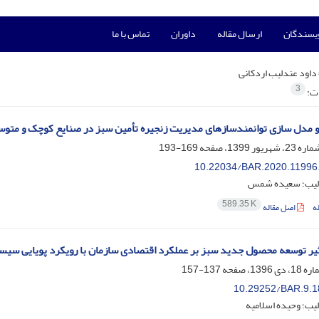
ویسندگان
ارسال مقاله
داوران
تماس با ما
داود عندلیب اردکانی
3
ات:
 مدل سازی توانمندسازهای مدیریت زنجیره تأمین سبز در صنایع کوچک و متوس
169-193
10.22034/BAR.2020.11996
دلیب؛ سعیده شمس
589.35 K
ه
اصل مقاله
یر توسعه محصول جدید سبز بر عملکرد اقتصادی سازمان با رویکرد پویایی سیست
137-157
10.29252/BAR.9.1
یب؛ وحیده اسلامیه