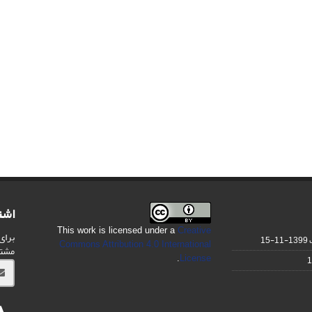
اشت
This work is licensed under a
Creative
برای
1399-11-15
Commons Attribution 4.0 International
مشت
.
License