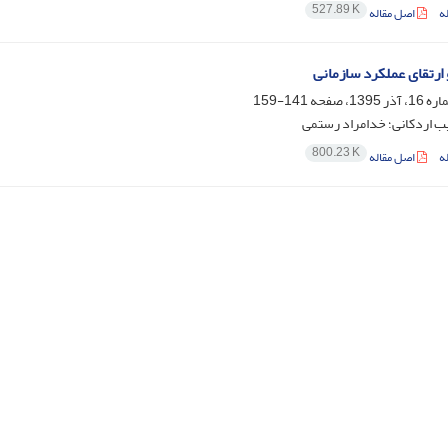
527.89 K
ه
اصل مقاله
 ارتقای عملکرد سازمانی
141-159
ب اردکانی؛ خدامراد رستمی
800.23 K
ه
اصل مقاله