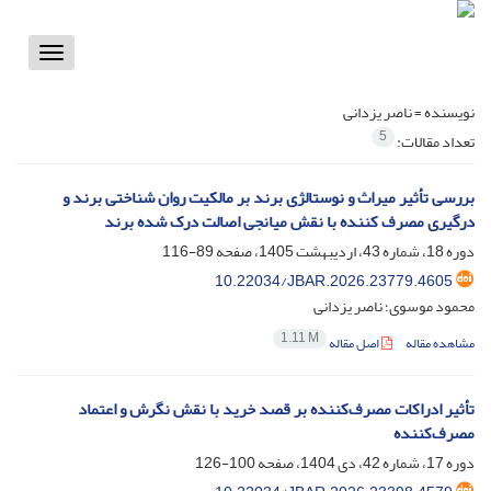
Toggle
vigation
نویسنده =
ناصر یزدانی
5
تعداد مقالات:
بررسی تأثیر میراث و نوستالژی برند بر مالکیت روان شناختی برند و
درگیری ‏مصرف ‏کننده با ‏نقش ‏میانجی اصالت درک شده برند
دوره 18، شماره 43، اردیبهشت 1405، صفحه
89-116
10.22034/JBAR.2026.23779.4605
محمود موسوی؛ ناصر یزدانی
1.11 M
مشاهده مقاله
اصل مقاله
تأثیر ادراکات مصرف‌کننده بر قصد خرید با نقش نگرش و اعتماد
مصرف‌کننده
دوره 17، شماره 42، دی 1404، صفحه
100-126