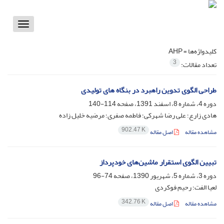
Toggle
vigation
کلیدواژه‌ها =
AHP
3
تعداد مقالات:
طراحی الگوی تدوین راهبرد در بنگاه های تولیدی
دوره 4، شماره 8، اسفند 1391، صفحه
114-140
هادی زارع؛ علی رضا شهرکی؛ فاطمه صفری؛ مرضیه خلیل زاده
902.47 K
مشاهده مقاله
اصل مقاله
تبیین الگوی استقرار ماشین‌های خودپرداز
دوره 3، شماره 5، شهریور 1390، صفحه
74-96
لعیا الفت؛ رحیم فوکردی
342.76 K
مشاهده مقاله
اصل مقاله