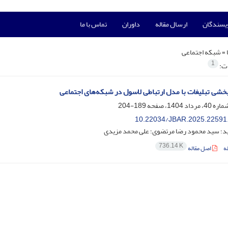
ویسندگان
ارسال مقاله
داوران
تماس با ما
 =
شبکه اجتماعی
1
ات:
بخشی تبلیغات با مدل ارتباطی لاسول در شبکه‌های اجتماعی
189-204
10.22034/JBAR.2025.22591
؛ سید محمود رضا مرتضوی؛ علی محمد مزیدی
736.14 K
ه
اصل مقاله