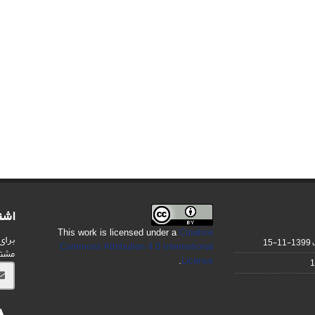
اشت
This work is licensed under a
Creative
برای
1399-11-15
Commons Attribution 4.0 International
مشت
.
License