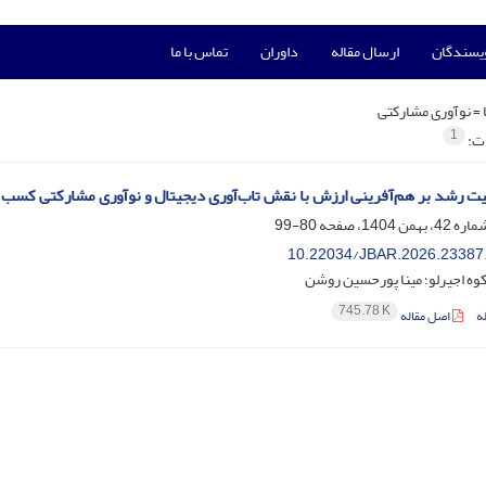
ویسندگان
ارسال مقاله
داوران
تماس با ما
 =
نوآوری مشارکتی
1
ات:
یت رشد بر هم‌آفرینی ارزش با نقش تاب‌آوری دیجیتال و نوآوری مشارکتی کسب
80-99
10.22034/JBAR.2026.23387
وه اجیرلو؛ مینا پورحسین روشن
745.78 K
ه
اصل مقاله