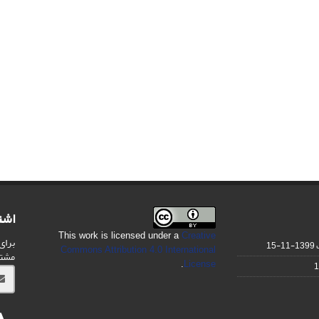
اشت
This work is licensed under a
Creative
برای
1399-11-15
Commons Attribution 4.0 International
مشت
.
License