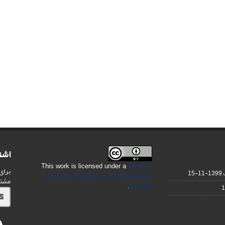
اشت
This work is licensed under a
Creative
برای
1399-11-15
Commons Attribution 4.0 International
مشت
.
License