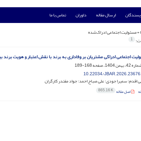
ویسندگان
ارسال مقاله
داوران
تماس با ما
 =
مسئولیت اجتماعی ادراک‌شده
1
ات:
ولیت اجتماعی ادراکی مشتریان بر وفاداری به برند با نقش اعتبار و هویت برند ب
168-189
10.22034/JBAR.2026.23676
اقدم؛ سمیرا جودی؛ علی صباح احمد؛ جواد مقتدر کارگران
865.16 K
ه
اصل مقاله