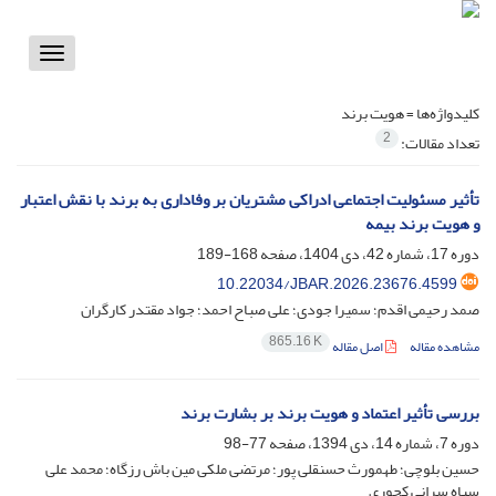
Toggle
vigation
کلیدواژه‌ها =
هویت برند
2
تعداد مقالات:
تأثیر مسئولیت اجتماعی ادراکی مشتریان بر وفاداری به برند با نقش اعتبار
و هویت برند بیمه
دوره 17، شماره 42، دی 1404، صفحه
168-189
10.22034/JBAR.2026.23676.4599
صمد رحیمی اقدم؛ سمیرا جودی؛ علی صباح احمد؛ جواد مقتدر کارگران
865.16 K
مشاهده مقاله
اصل مقاله
بررسی تأثیر اعتماد و هویت برند بر بشارت برند
دوره 7، شماره 14، دی 1394، صفحه
77-98
حسین بلوچی؛ طهمورث حسنقلی پور؛ مرتضی ملکی مین باش رزگاه؛ محمد علی
سیاه سرانی کجوری