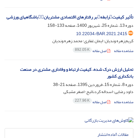
تأثیر کیفیترابطهبر رفتارهای اقتصادی مشتریانباشگاههای ورزشی
دوره 13، شماره 25، شهریور 1400، صفحه
133-158
10.22034/BAR.2021.2415
کریم زهره وندیان؛ ایمان غفاری؛ محمد زهره وندیان
892.05 K
مشاهده مقاله
اصل مقاله
تحلیل ارزش درک شده، کیفیت ارتباط و وفاداری مشتری در صنعت
بانکداری کشور
دوره 8، شماره 15، فروردین 1395، صفحه
21-38
داود رضایی؛ اسداله کردنائیج؛ اصغر مشبکی
227.96 K
مشاهده مقاله
اصل مقاله
مقالات آماده انتشار