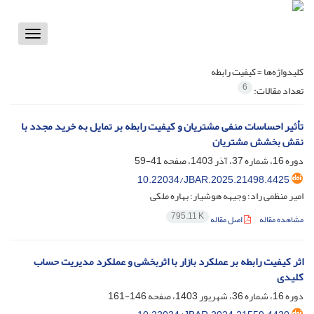
Toggle
vigation
کلیدواژه‌ها =
کیفیت رابطه
6
تعداد مقالات:
تأثیر احساسات منفی مشتریان و کیفیت رابطه بر تمایل به خرید مجدد با
نقش بخشش مشتریان
دوره 16، شماره 37، آذر 1403، صفحه
41-59
10.22034/JBAR.2025.21498.4425
امیر منظمی راد؛ وجیهه هوشیار؛ بهاره ملکی
795.11 K
مشاهده مقاله
اصل مقاله
اثر کیفیت رابطه بر عملکرد بازار با اثربخشی و عملکرد مدیریت حساب
کلیدی
دوره 16، شماره 36، شهریور 1403، صفحه
146-161