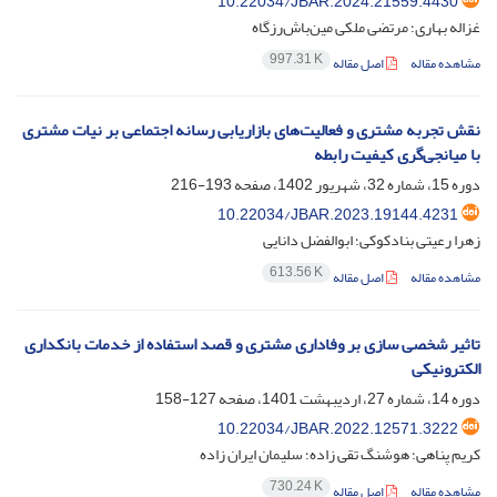
10.22034/JBAR.2024.21559.4430
غزاله بهاری؛ مرتضی ملکی مین‌باش‌رزگاه
997.31 K
مشاهده مقاله
اصل مقاله
نقش تجربه مشتری و فعالیت‌های بازاریابی رسانه اجتماعی بر نیات مشتری
با میانجی‌گری کیفیت رابطه
دوره 15، شماره 32، شهریور 1402، صفحه
193-216
10.22034/JBAR.2023.19144.4231
زهرا رعیتی بنادکوکی؛ ابوالفضل دانایی
613.56 K
مشاهده مقاله
اصل مقاله
تاثیر شخصی سازی بر وفاداری مشتری و قصد استفاده از خدمات بانکداری
الکترونیکی
دوره 14، شماره 27، اردیبهشت 1401، صفحه
127-158
10.22034/JBAR.2022.12571.3222
کریم پناهی؛ هوشنگ تقی زاده؛ سلیمان ایران زاده
730.24 K
مشاهده مقاله
اصل مقاله