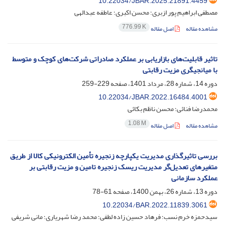
10.22034/JBAR.2025.21891.4459
مصطفی ابراهیم پور ازبری؛ محسن اکبری؛ عاطفه عبدالهی
776.99 K
مشاهده مقاله
اصل مقاله
تاثیر قابلیت‌های بازاریابی بر عملکرد صادراتی شرکت‌های کوچک و متوسط
با میانجیگری مزیت رقابتی
دوره 14، شماره 28، مرداد 1401، صفحه
229-259
10.22034/JBAR.2022.16484.4001
محمدرضا فنائی؛ محسن ناظم بکائی
1.08 M
مشاهده مقاله
اصل مقاله
بررسی تاثیرگذاری مدیریت یکپارچه زنجیره تأمین الکترونیکی کالا از طریق
متغیرهای تعدیل‌گر مدیریت ریسک زنجیره تامین و مزیت رقابتی بر
عملکرد سازمانی
دوره 13، شماره 26، بهمن 1400، صفحه
61-78
10.22034/BAR.2022.11839.3061
سیدحمزه خرم نسب؛ فرهاد حسین زاده لطفی؛ محمد رضا شهریاری؛ مانی شریفی