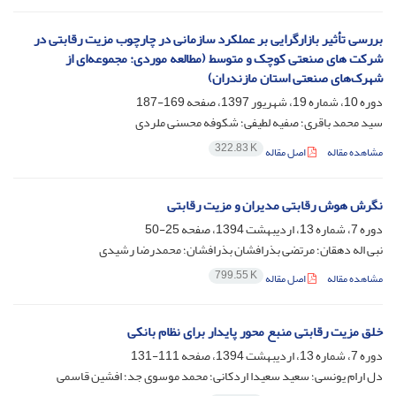
بررسی تأثیر بازارگرایی بر عملکرد سازمانی در چارچوب مزیت رقابتی در
شرکت های صنعتی کوچک و متوسط (مطالعه موردی: مجموعه‌ای از
شهرک‌های صنعتی استان مازندران)
دوره 10، شماره 19، شهریور 1397، صفحه
169-187
سید محمد باقری؛ صفیه لطیفی؛ شکوفه محسنی ملردی
322.83 K
مشاهده مقاله
اصل مقاله
نگرش هوش رقابتی مدیران و مزیت رقابتی
دوره 7، شماره 13، اردیبهشت 1394، صفحه
25-50
نبی اله دهقان؛ مرتضی بذرافشان بذرافشان؛ محمدرضا رشیدی
799.55 K
مشاهده مقاله
اصل مقاله
خلق مزیت رقابتی منبع محور پایدار برای نظام بانکی
دوره 7، شماره 13، اردیبهشت 1394، صفحه
111-131
دل ارام یونسی؛ سعید سعیدا اردکانی؛ محمد موسوی جد؛ افشین قاسمی