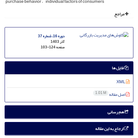
purchase behavior
individual factors of consumers
مراجع
دوره 16، شماره 37
آذر 1403
صفحه
103-124
فایل ها
XML
1.01 M
اصل مقاله
هم رسانی
ارجاع به این مقاله