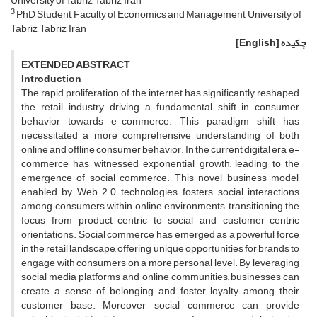
University of Tabriz, Tabriz, Iran
3
PhD Student, Faculty of Economics and Management, University of
Tabriz, Tabriz, Iran
چکیده
[English]
EXTENDED ABSTRACT
Introduction
The rapid proliferation of the internet has significantly reshaped
the retail industry, driving a fundamental shift in consumer
behavior towards e-commerce. This paradigm shift has
necessitated a more comprehensive understanding of both
online and offline consumer behavior. In the current digital era, e-
commerce has witnessed exponential growth, leading to the
emergence of social commerce. This novel business model,
enabled by Web 2.0 technologies, fosters social interactions
among consumers within online environments, transitioning the
focus from product-centric to social and customer-centric
orientations. Social commerce has emerged as a powerful force
in the retail landscape, offering unique opportunities for brands to
engage with consumers on a more personal level. By leveraging
social media platforms and online communities, businesses can
create a sense of belonging and foster loyalty among their
customer base. Moreover, social commerce can provide