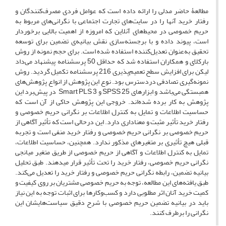
مطالعۀ حاضر مدلی را ارائه داده است که عوامل فردی مصرف‌کنندگان و
رفتار خرید آنها را در سایت‌های تجارت اجتماعی با نگرانی‌های مربوط به
حریم خصوصی در محیط‌های آنلاین که امروزه از اهمیت بالایی برخوردار
است، پیوند داده و با برجسته‌سازی نقش بیانیه‌ی تضمین برای توسعه
تحقیق به‌عنوان تعدیل‌کننده استفاده شده است. برای حجم نمونه از روش
بارکلای و همکاران استفاده شد که حداقل 50 پرسشنامه پیشنهاد می‌داد
لیکن برای افزایش سطح تعمیم‌پذیری 216 پرسشنامه تکمیل گردید. روش
نمونه‌گیری تصادفی دردسترس بود. نوع این پژوهش از انواع پژوهش‌­های
همبستگی می‌­باشد و ابزارهای SPSS 25 و Smart PLS 3 در پیش‌برد این
پژوهش به کار برده شده‌اند. خروجی این پژوهش حاکی از آن است که
حساسیت اطلاعات و تمایل به کنترل اطلاعات بر نگرانی حریم خصوصی و
رفتار خرید تأثیر مثبت و معناداری دارد. این درحالی است که تأثیر آگاهی از
حریم خصوصی بر نگرانی حریم خصوصی و رفتار خرید منفی است و تجربه
قبلی هیچ تأثیری بر متغیرهای مذکور ندارد. همچنین، حساسیت اطلاعات،
تمایل به کنترل اطلاعات و آگاهی از حریم خصوصی از طریق متغیر میانجی
نگرانی حریم خصوصی، رفتار خرید را تحت تأثیر قرار می­دهند. طبق تحلیل
بیانیه تضمین، رابطه نگرانی حریم خصوصی و رفتار خرید را تعدیل می­‌کند.
طبق یافته‌های این مطالعه، توجه به حریم خصوصی مشتریان بر روی کیفیت و
کمیت خرید آنان اثر مطلوبی دارد و کسب‌وکارها برای اثبات توجه به این نیاز
باید در بیانیه تضمین حریم خصوصی با شرح دقیق سیاست‌هایشان این
نگرانی را برطرف کنند.