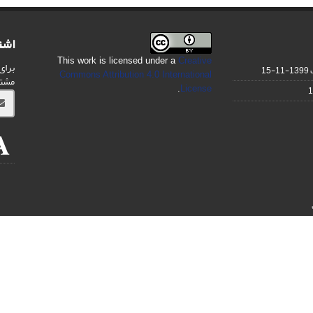
اشت
This work is licensed under a
Creative
برای
1399-11-15
Commons Attribution 4.0 International
مشت
.
License