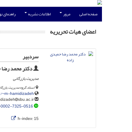
صفحه اصلی
مرور
اطلاعات نشریه
راهنمای ن
اعضای هیات تحریریه
سردبیر
دکتر محمد رضا ح
مدیریت بازرگانی
استاد گروه مدیریت بازرگا
ir/~m-hamidizadeh
sbu.ac.ir
m-hamidizadeh
-0002-7325-0516
h-index:
15