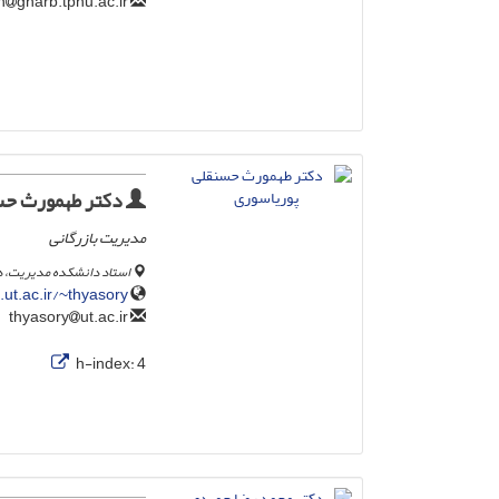
gharb.tpnu.ac.ir
amin
دکتر طهمورث حس
مدیریت بازرگانی
استاد دانشکده مدیریت، د
t.ac.ir/~thyasory
ut.ac.ir
thyasory
h-index:
4