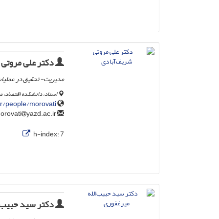
دکتر علی مروتی 
مدیریت- تحقیق در عملیا
استاد، دانشکده اقتصاد، م
ir/people/morovati
yazd.ac.ir
alimorovati
h-index:
7
دکتر سید حبیب‌ا