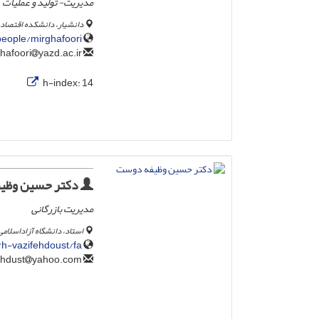
مدیریت- تولید و عملیات
دانشیار، دانشکده اقتصاد،
people/mirghafoori
yazd.ac.ir
mirghafoori
h-index:
14
دکتر حسین وظی
مدیریت بازرگانی
استاد، دانشگاه آزاداسلامی
r/h-vazifehdoust/fa
yahoo.com
vazifehdust