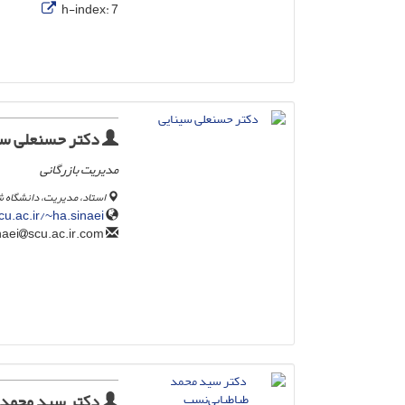
h-index:
7
دکتر حسنعلی سی
مدیریت بازرگانی
استاد، مدیریت، دانشگاه ش
u.ac.ir/~ha.sinaei
scu.ac.ir.com
ha_sinaei
دکتر سید محمد 