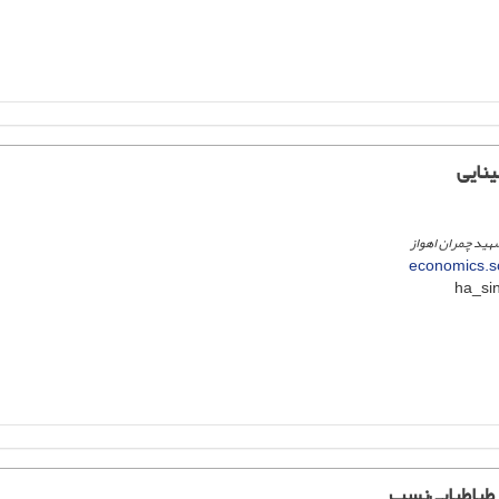
نایی
هید چمران اهواز
economics.sc
طباطبایی‌نسب