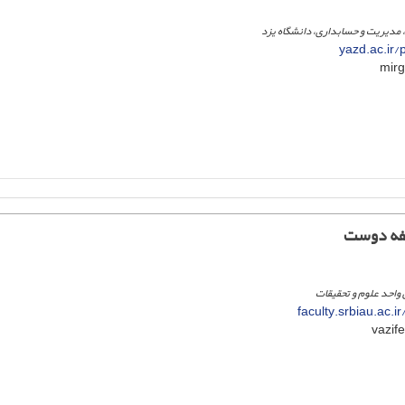
 مدیریت و حسابداری، دانشگاه یزد
yazd.ac.ir/
فه دوست
 واحد علوم و تحقیقات
faculty.srbiau.ac.i