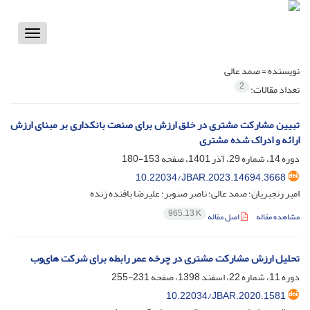
Toggle
vigation
نویسنده =
صمد عالی
2
تعداد مقالات:
تبیین مشارکت مشتری در خلق ارزش برای صنعت بانکداری بر مبنای ارزش
ارائه و ادراک شده مشتری
دوره 14، شماره 29، آذر 1401، صفحه
153-180
10.22034/JBAR.2023.14694.3668
امیر رنجبریان؛ صمد عالی؛ ناصر صنوبر؛ علیرضا بافنده زنده
965.13 K
مشاهده مقاله
اصل مقاله
تحلیل ارزش مشارکت مشتری در چرخه عمر رابطه برای شرکت های‌وب
دوره 11، شماره 22، اسفند 1398، صفحه
231-255
10.22034/JBAR.2020.1581