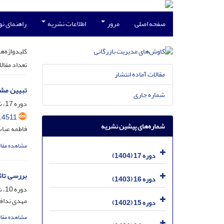
صفحه اصلی
مرور
اطلاعات نشریه
راهنمای ن
کلیدواژه‌ها
تعداد مقال
مقالات آماده انتشار
تبیین مش
شماره جاری
دوره 17، شماره 42، بهمن 1404، صفحه
.4511
شماره‌های پیشین نشریه
فاطمه عباس
مشاهده مقال
دوره 17 (1404)
بررسی تاث
دوره 16 (1403)
دوره 10، شماره 19، شهریور 1397، صفحه
مهدی نداف
دوره 15 (1402)
مشاهده مقال