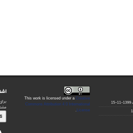
اشت
This work is licensed under a
Creative
برای
1399-11-15
Commons Attribution 4.0 International
مشت
.
License