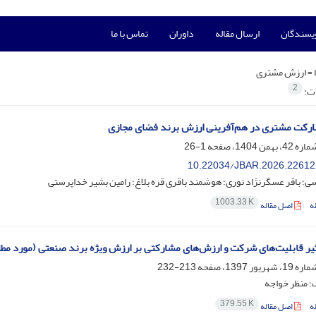
ویسندگان
ارسال مقاله
داوران
تماس با ما
 =
ارزش مشتری
2
ات:
ارکت مشتری در هم‌آفرینی ارزش برند فضای مجازی
1-26
10.22034/JBAR.2026.22612
ی؛ باقر عسگرنژاد نوری؛ هوشمند باقری قره بلاغ؛ رامین بشیر خداپرستی
1003.33 K
ه
اصل مقاله
یر قابلیت‌های شرکت و ارزش‌های مشارکتی بر ارزش ویژه برند صنعتی (مورد مط
213-232
؛ منظر خواجه
379.55 K
ه
اصل مقاله