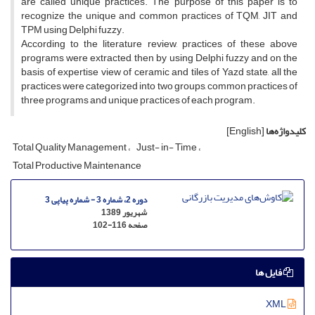
are called unique practices. The purpose of this paper is to
recognize the unique and common practices of TQM, JIT and
TPM using Delphi fuzzy.
According to the literature review, practices of these above
programs were extracted, then by using Delphi fuzzy and on the
basis of expertise view of ceramic and tiles of Yazd state, all the
practices were categorized into two groups, common practices of
three programs and unique practices of each program.
کلیدواژه‌ها
[English]
Total Quality Management
Just- in- Time
Total Productive Maintenance
دوره 2، شماره 3 - شماره پیاپی 3
شهریور 1389
صفحه
102-116
فایل ها
XML