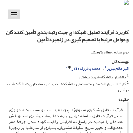
Toggle
vigation
کاربرد فرآیند تحلیل شبکه ای جهت رتبه بندی تأمین کنندگان
و عوامل مرتبط با تصمیم گیری در زنجیره تأمین
نوع مقاله : مقاله پژوهشی
نویسندگان
2
1
اکبر عالم تبریز
محمد باقرزاده آذر
1
دانشیار دانشگاه شهید بهشتی
2
کارشناسی ارشد مدیریت صنعتی دانشکده مدیریت وحسابداری دانشگاه شهید
بهشتی
چکیده
فرآیند تحلیل شبکه­ای متدولوژی پیچیده­ای است و نسبت به متدولوژی
سنتی فرآیند تحلیل سلسله مراتبی نیازمند مقایسات بیشتری است و تلاش
مضاعفی را می­طلبد.در پاسخ به افزایش رقابت، کوتاه شدن چرخۀ عمر
محصولات و تغییر سریع سلیقۀ مشتریان، بسیاری از سازمان­ها بر زنجیرۀ