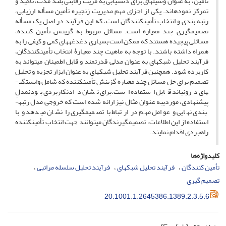
تأمین، به عنوان وسیله­ای برای دستیابی به مزیت رقابتی بلند مدت، تأکید و
تمرکز نموده­اند. یکی از اجزای مهم مدیریت زنجیره تأمین مسأله ارزیابی،
رتبه بندی و انتخاب تأمین­کنندگان است، که این فرآیند در اصل یک مسأله
تصمیم­گیری چند معیاره است. مسائل مربوط به گزینش تأمین کننده،
مسائلی پیچیده هستند که ممکن است بسیاری دغدغه­های کمی و کیفی را به
همراه داشته باشند. با توجه به ماهیت چند معیارۀ انتخاب تأمین­کنندگان،
فرآیند تحلیل شبکه­ای به عنوان مدلی قدرتمند و قابل اطمینان می­تواند به
کاربرده شود. همچنین فرآیند تحلیل شبکه­ای به عنوان ابزار تجزیه و تحلیل
تصمیم برای حل مسائل چند معیاره گزینش تأمین­کننده که شامل وابستگی­
های درونی­اند قابل استفاده است.برای نشان دادنکاربردی بودنمدلِ
پیشنهادی، موردیبه عنوان مثال نیز ارائه شده است که خروجی مدل رتبه­
بندی نهایی و عوامل مهم در ارتباط با تصمیم­گیری را نشان می­دهد و با
استفاده از این اطلاعات، تصمیم­گیرندگان می­توانند جهت انتخاب تأمین­کننده
راهبردی اقدام نمایند.
کلیدواژه‌ها
تأمین کنندگان
فرآیند تحلیل شبکهای
فرآیند تحلیل سلسله مراتبی
تصمیم گیری
20.1001.1.2645386.1389.2.3.5.6