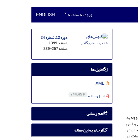
ورود به سامانه
ENGLISH
دوره 12، شماره 24
اسفند 1399
صفحه
239-257
فایل ها
XML
744.49 K
اصل مقاله
هم رسانی
ش یافته است. با توجه به
سی نقش
ی استان زنجان در
ارجاع به این مقاله
مات در