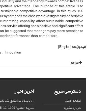
e industry and their tendency towards competitiveness,
etitive advantage. The purpose of this article is to
 sustainable competitive advantage. In this study, 156
our hypotheses, the case was investigated by descriptive
ustomizing capability affect sustainable competitive
s service offering has a positive and significant effect
 can be suggested that managers pay more attention to
uperior performance than competitors.
کلیدواژه‌ها
[English]
e
Innovation
مراجع
دسترسی سریع
آخرین اخبار
صفحه اصلی
ارزیابی و رتبه بندی نشریات
درباره نشریه
نشریه "علمی"
1399-11-15