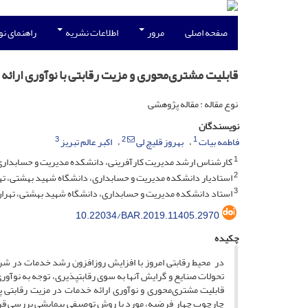
صفحه اصلی
مرور
اطلاعات نشریه
راهنمای ن
قابلیت مشتری‌محوری و مزیت رقابتی با نوآوری ارائه
نوع مقاله : مقاله پژوهشی
نویسندگان
3
2
1
فاطمه بیات
بهروز قلیچ لی
اکبر عالم تبریز
1
کارشناس ارشد مدیریت کارآفرینی، دانشکده مدیریت و حسابداری، 
2
استادیار دانشکده مدیریت و حسابداری، دانشگاه شهید بهشتی، تهر
3
استاد دانشکده مدیریت و حسابداری، دانشگاه شهید بهشتی، تهران،
10.22034/BAR.2019.11405.2970
چکیده
تحولات صنایع و گرایش آن­ها به سوی رقابت­پذیری، توجه به نو
چارچوب چهار فرضیه، مورد با روش توصیفیِ پیمایشی بررسی قرار