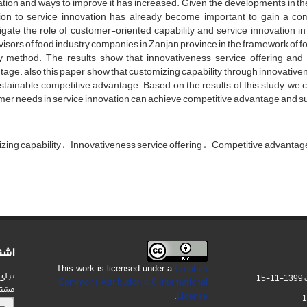
tion and ways to improve it has increased. Given the developments in th
tion to service innovation has already become important to gain a comp
igate the role of customer-oriented capability and service innovation in
isors of food industry companies in Zanjan province in the framework of f
y method. The results show that innovativeness service offering and c
age. also this paper show that customizing capability through innovativenes
tainable competitive advantage. Based on the results of this study, we
er needs in service innovation can achieve competitive advantage and s
zing capability
Innovativeness service offering
Competitive advantag
اشت
This work is licensed under a
Creative
برای
1399-11-15
Commons Attribution 4.0 International
مشت
.
License