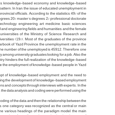
tries, knowledge-based economy and knowledge-based
attern. In Iran, the issue of educated unemployment in
vincial officials. According to the statistics, 49% of the
egrees, 20% master's degrees, 2% professional doctorate
echnology, engineering, art, medicine, basic sciences,
l and engineering fields and humanities, and the female
niversities of the Ministry of Science, Research and
versities (19%). Most of the graduates of the province
yearbook of Yazd Province, the unemployment rate in the
 the number of the unemployed is 45912. Therefore, one
 among university graduates looking for a job. Also, the
ry hinders the full realization of the knowledge-based
rease the employment of knowledge-based people in Yazd
ncept of knowledge-based employment and the need to
ecting the development of knowledge-based employment
ons and concepts through interviews with experts. In the
e, the data analysis and coding were performed using the
coding of the data, and then the relationship between the
s, one category was recognized as the central or main
the various headings of the paradigm model, the main