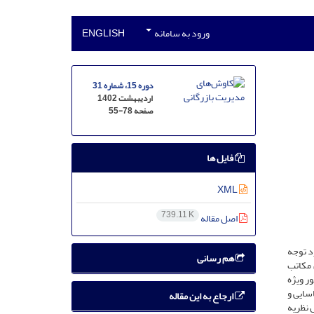
ورود به سامانه
ENGLISH
دوره 15، شماره 31
اردیبهشت 1402
صفحه
55-78
فایل ها
XML
739.11 K
اصل مقاله
د توجه
هم رسانی
 مکاتب
ر ویژه
سایی و
ارجاع به این مقاله
 نظریه