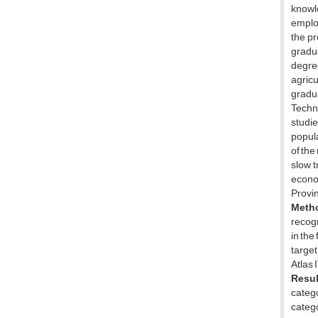
knowl
employ
the pr
gradua
degree
agricu
gradu
Techno
studie
popula
of the
slow t
econom
Provi
Meth
recog
in the
target
Atlas 
Resul
catego
categ