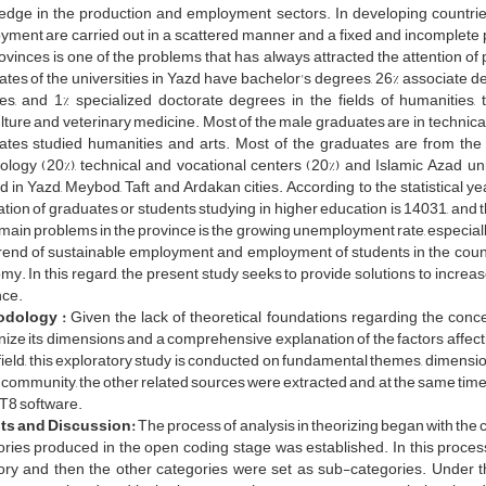
edge in the production and employment sectors. In developing coun
ment are carried out in a scattered manner and a fixed and incomplete p
ovinces is one of the problems that has always attracted the attention of pro
tes of the universities in Yazd have bachelor's degrees, 26% associate d
s, and 1% specialized doctorate degrees in the fields of humanities, t
lture and veterinary medicine. Most of the male graduates are in technica
ates studied humanities and arts. Most of the graduates are from the u
logy (20%), technical and vocational centers (20%) and Islamic Azad uni
d in Yazd, Meybod, Taft and Ardakan cities. According to the statistical 
tion of graduates or students studying in higher education is 14031, and
 main problems in the province is the growing unemployment rate, especially
rend of sustainable employment and employment of students in the count
y. In this regard, the present study seeks to provide solutions to inc
nce.
odology :
Given the lack of theoretical foundations regarding the co
nize its dimensions and a comprehensive explanation of the factors aff
 field, this exploratory study is conducted on fundamental themes, dimensi
 community, the other related sources were extracted and, at the same tim
IT8 software.
ts and Discussion:
The process of analysis in theorizing began with the 
ries produced in the open coding stage was established. In this proces
ory and then the other categories were set as sub-categories. Under 