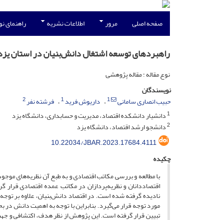
صفحه اصلی
مرور
اطلاعات نشریه
راهنمای ن
راهبردهای توسعه اشتغال دانش‌بنیان در استان یزد
نوع مقاله : مقاله پژوهشی
نویسندگان
2
1
1
حبیب انصاری سامانی
داریوش فرید
فرشته نفر
1
دانشیار دانشکده اقتصاد، مدیریت و حسابداری، دانشگاه یزد
2
دانشجو ارشد اقتصاد، دانشگاه یزد
10.22034/JBAR.2023.17684.4111
چکیده
با مطالعه و بررسی مکاتب اقتصادی و به طبع آن نظریه‌های موجود
اقتصاددانان و نظریه‌پردازان در مکاتب عمده اقتصادی قرار گر
نادیده گرفته شده است. در اقتصاد دانش‌بنیان، علاوه بر توجه 
مورد توجه قرار می‌گیرد. بنابراین با توجه به اهمیت دانش در 
تبیین قرار گرفته است. این پژوهش از نظر هدف، اکتشافی و جهت