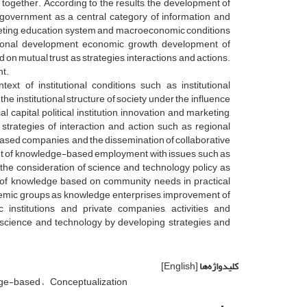
d together.
According to the results, the development of
d government as a central category of information and
arketing, education system and macroeconomic conditions
regional development, economic growth, development of
n mutual trust as strategies, interactions and actions.
t.
ext of institutional conditions such as institutional
the institutional structure of society under the influence
apital, political institution, innovation and marketing,
trategies of interaction and action such as regional
ed companies, and the dissemination of collaborative
ment of knowledge-based employment with issues such as
he consideration of science and technology policy as
n of knowledge based on community needs in practical
academic groups as knowledge enterprises, improvement of
 institutions and private companies, activities and
of science and technology by developing strategies and
کلیدواژه‌ها
[English]
ge-based
Conceptualization