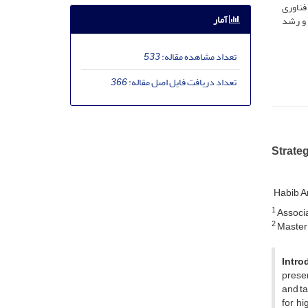
فناوری
آمار
 و رشد
تعداد مشاهده مقاله:
533
تعداد دریافت فایل اصل مقاله:
366
Strate
Habib A
1
Associa
2
Master 
Intro
prese
and t
for h