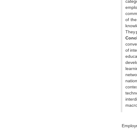
catego
employ
commun
of th
knowle
They 
Conc
conver
of int
educa
devel
learni
netwo
natio
contex
techn
interd
macro
Employ