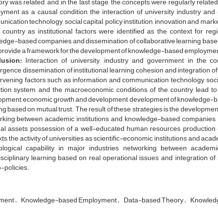
ry was related, and, in the last stage, the concepts were regularly relate
ment as a causal condition, the interaction of university, industry an
ication technology, social capital, policy institution, innovation and m
e country as institutional factors were identified as the context for 
dge-based companies, and dissemination of collaborative learning based o
provide a framework for the development of knowledge-based employmen
lusion:
Interaction of university, industry and government in the cont
gence, dissemination of institutional learning, cohesion and integration of 
ervening factors such as information and communication technology, social c
tion system, and the macroeconomic conditions of the country lead to s
opment, economic growth and development, development of knowledge-bas
ng based on mutual trust. The result of these strategies is the develop
rking between academic institutions and knowledge-based companies, t
nal assets, possession of a well-educated human resources, productio
ts, the activity of universities as scientific-economic institutions and 
ological capability in major industries, networking between academic
isciplinary learning based on real operational issues, and integration 
-policies.
ment
Knowledge-based Employment
Data-based Theory
Knowled