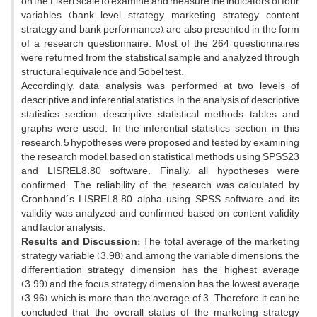
on the Likert scale to examine and measure the indicators of four
variables (bank level strategy, marketing strategy, content
strategy and bank performance), are also presented in the form
of a research questionnaire. Most of the 264 questionnaires
were returned from the statistical sample and analyzed through
structural equivalence and Sobel test.
Accordingly, data analysis was performed at two levels of
descriptive and inferential statistics, in the analysis of descriptive
statistics section, descriptive statistical methods, tables and
graphs were used. In the inferential statistics section, in this
research, 5 hypotheses were proposed and tested by examining
the research model, based on statistical methods using SPSS23
and LISREL8.80 software. Finally, all hypotheses were
confirmed. The reliability of the research was calculated by
Cronband´s LISREL8.80 alpha using SPSS software and its
validity was analyzed and confirmed based on content validity
and factor analysis.
Results and Discussion:
The total average of the marketing
strategy variable (3.98) and, among the variable dimensions, the
differentiation strategy dimension has the highest average
(3.99) and the focus strategy dimension has the lowest average
(3.96), which is more than the average of 3. Therefore, it can be
concluded that the overall status of the marketing strategy