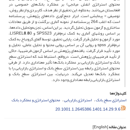
محتوای استراتژی (نقش میانجی) بر عملکرد بانک‌های خصوصی در
افغانستان می‌باشد. به‌علاوه، این تحقیق از نظر هدف، کاربردی و ازنظر روش،
توصیفی
-
پیمایشی است. ابزار جمع‌آوری داده‌های پژوهش، پرسشنامه
است که اغلب 264 پرسشنامه از نمونه آماری برگشت و از طریق معادلات
ساختاری و آزمون سوبل تحلیل گردید. بر این اساس، تجزیه‌وتحلیل داده‌ها،
بر اساس روش­های آماری به کمک نرم‌افزار SPSS23 و LISREL
8
.
8
0،
مورد آزمون و تحلیل قرار گرفت. پایایی تحقیق، توسط آلفای کرونباخ به کمک
نرم‌افزار spss و روایی آن بر اساس روایی محتوا و تحلیل عاملی، تحلیل و
مورد تأیید قرار گرفت. یافته‌های پژوهش بر اساس آزمون فرضیه­ها، حاکی
از تأیید فرضیه‏های پژوهش است. درواقع، استنباط شد که استراتژی سطح
بانک و استراتژی بازاریابی بر عملکرد بانک‌ها تأثیر معناداری دارد. از طرفی
محتوای استراتژی رابطه بین استراتژی سطح بانک و استراتژی بازاریابی را با
عملکرد بانک‌ها تعدیل می‌کند. درنهایت، بین استراتژی سطح بانک و
استراتژی بازاریابی رابطه معناداری وجود دارد.
کلیدواژه‌ها
استراتژی سطح بانک
استراتژی بازاریابی
محتوای استراتژی و عملکرد بانک
20.1001.1.2645386.1401.14.29.9.6
عنوان مقاله
[English]