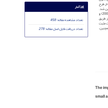
از طرح
آمار
 می‌دهند که با استفاده از فرمول کوکران، حجم نمونه 134 نفر تعیین شد.
جمع‌آوری‌ دادهها از طریق پرسشنامه­‌های استاندارد دولت الکترونیک(2022)، کریمی و والتر(2015)، اچسو و سابهروا(2012) و تیپپینس و سوهی(2003) و
م از طریق
تعداد مشاهده مقاله:
458
ت مثبت
مچنین،
تعداد دریافت فایل اصل مقاله:
278
The imp
small 