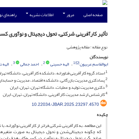
صفحه اصلی
مرور
اطلاعات نشریه
راهنمای ن
تأثیر کارآفرینی شرکتی، تحول دیجیتال و نوآوری کس
نوع مقاله : مقاله پژوهشی
نویسندگان
3
2
1
ابوالقاسم عربیون
الهه حسینی
احمد جمالی
الهه نا
1
استاد گروه کارآفرینی فناورانه، دانشکده کارآفرینی، دانشگاه تهران،
2
پسادکتری مدیریت بازرگانی، دانشکده اقتصاد، مدیریت و حسابداری،
3
دکتری مدیریت تولید و عملیات، دانشگاه تهران، تهران، ایران
4
کارشناس ارشد مدیریت کارآفرینی، دانشگاه تهران، تهران، ایران
10.22034/JBAR.2025.23297.4570
چکیده
این مطالعه، به کارآفرینی شرکتی فراتر از کارآفرینی نوآورانه، ب
که چگونه دیجیتالی‌شدن و تحول دیجیتال به صورت متغیرهای
میانجی‌گری تحول دیجیتال و نوآوری در کسب‌وکار، هدف این