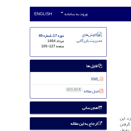
ورود به سامانه
ENGLISH
دوره 17، شماره 40
مرداد 1404
صفحه
105-127
فایل ها
XML
621.92 K
اصل مقاله
هم رسانی
زد. این
ارجاع به این مقاله
 گرفتن
ی تحول