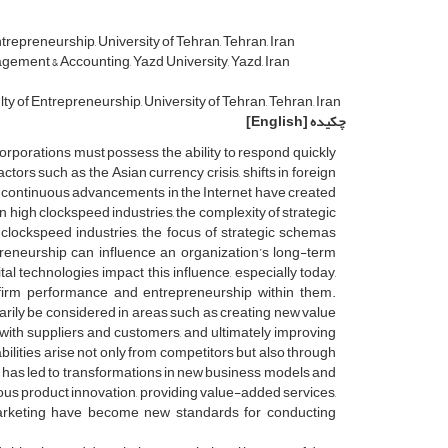
repreneurship, University of Tehran, Tehran, Iran
ement & Accounting, Yazd University, Yazd, Iran
 of Entrepreneurship, University of Tehran, Tehran, Iran
چکیده
[English]
corporations must possess the ability to respond quickly
ctors such as the Asian currency crisis, shifts in foreign
nd continuous advancements in the Internet have created
n high clockspeed industries, the complexity of strategic
clockspeed industries, the focus of strategic schemas
preneurship can influence an organization’s long-term
l technologies impact this influence, especially today,
 firm performance and entrepreneurship within them.
marily be considered in areas such as creating new value
with suppliers and customers, and ultimately improving
bilities arise not only from competitors but also through
ue has led to transformations in new business models and
s product innovation, providing value-added services,
arketing have become new standards for conducting