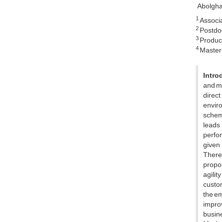
Abolgh
1
Associa
2
Postdoc
3
Product
4
Master 
Intro
and ma
direct
enviro
schem
leads 
perfor
given
Theref
propos
agilit
custom
the em
impro
busine