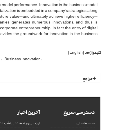
ness model performance. Innovation in the business model
italization is embedded in a company’s strategies along
apture value—and ultimately achieve higher efficiency—
mpanies generates numerous innovations, and thus is
rporate entrepreneurship. In fact, the entry of digital
rovides the groundwork for innovation in the business
کلیدواژه‌ها
[English]
n
Business Innovation
مراجع
دسترسی سریع
آخرین اخبار
صفحه اصلی
ارزیابی و رتبه بندی نشریات