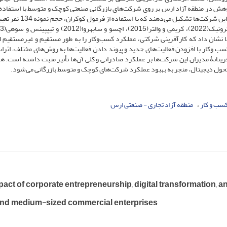
هش در منطقه آزاد ارس بر روی شرکت‌های بازرگانی صنعتی کوچک و متوسط ​​با استفاده 
پژوهش توصیفی- همبستگی انجام شد. جامعه آماری را مدیران این شرکت‌ها تشکیل
 از نرم‌افزار PLS4 انجام شد. یافته‌ها نشان داد که کارآفرینی شرکتی، عملکرد کسب‌وکار را به طور مستقیم و غیرمستقی
سب ­و­کار با افزودن فعالیت‌های جدید و پیوند دادن فعالیت‌ها به روش‌های مختلف، اثرا
فرینانۀ مدیران این شرکت‌ها بر عملکرد صادراتی و کلی آن‌ها تأثیر مثبت داشته است. ه
تحول دیجیتال، منجر به بهبود عملکرد شرکت‌های کوچک و متوسط بازرگانی می‌شود.
کسب و کار
منطقه آزاد تجاری - صنعتی ارس
act of corporate entrepreneurship, digital transformation, 
and medium-sized commercial enterprises