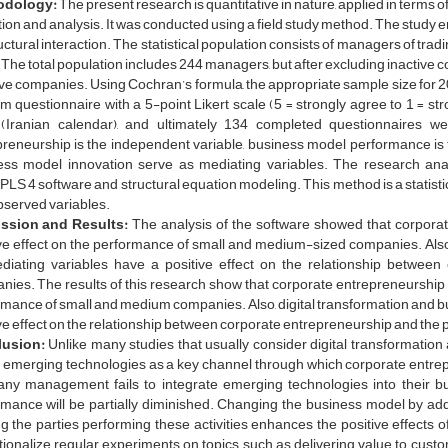
odology:
The present research is quantitative in nature, applied in terms of
tion and analysis. It was conducted using a field study method. The study
uctural interaction. The statistical population consists of managers of tra
The total population includes 244 managers, but after excluding inactive
ive companies. Using Cochran’s formula, the appropriate sample size for 
m questionnaire with a 5-point Likert scale (5 = strongly agree to 1 = st
(Iranian calendar), and ultimately 134 completed questionnaires wer
reneurship is the independent variable, business model performance is 
ess model innovation serve as mediating variables. The research ana
LS 4 software and structural equation modeling. This method is a statist
bserved variables.
ssion and Results:
The analysis of the software showed that corpora
ve effect on the performance of small and medium-sized companies. Also
diating variables have a positive effect on the relationship betwee
ies. The results of this research show that corporate entrepreneurship a
mance of small and medium companies. Also, digital transformation and b
ve effect on the relationship between corporate entrepreneurship and th
lusion:
Unlike many studies that usually consider digital transformation
f emerging technologies as a key channel through which corporate entre
ny management fails to integrate emerging technologies into their busi
mance will be partially diminished. Changing the business model by adding 
ng the parties performing these activities enhances the positive effec
utionalize regular experiments on topics such as delivering value to custom