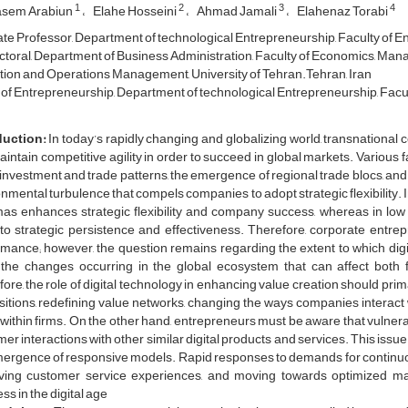
1
2
3
4
asem Arabiun
Elahe Hosseini
Ahmad Jamali
Elahenaz Torabi
te Professor, Department of technological Entrepreneurship, Faculty of Ent
toral, Department of Business Administration, Faculty of Economics, Manag
ion and Operations Management, University of Tehran.Tehran, Iran
of Entrepreneurship, Department of technological Entrepreneurship, Faculty
duction:
In today’s rapidly changing and globalizing world, transnational 
intain competitive agility in order to succeed in global markets. Various fa
 investment and trade patterns, the emergence of regional trade blocs, a
nmental turbulence that compels companies to adopt strategic flexibility. I
as enhances strategic flexibility and company success, whereas in low 
to strategic persistence and effectiveness. Therefore, corporate entre
mance; however, the question remains regarding the extent to which digita
 the changes occurring in the global ecosystem that can affect both
ore, the role of digital technology in enhancing value creation should pri
itions, redefining value networks, changing the ways companies interact 
y within firms. On the other hand, entrepreneurs must be aware that vulnera
er interactions with other similar digital products and services. This iss
ergence of responsive models. Rapid responses to demands for continuou
ving customer service experiences, and moving towards optimized m
ss in the digital age