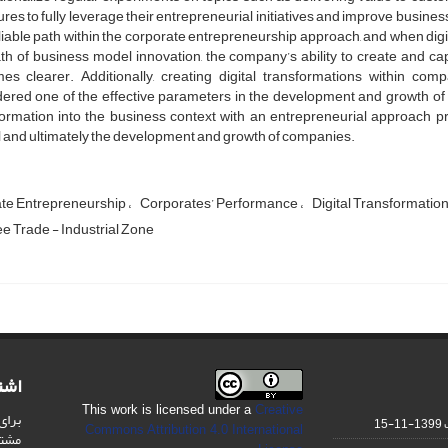
ures to fully leverage their entrepreneurial initiatives and improve busi
eliable path within the corporate entrepreneurship approach, and when dig
th of business model innovation, the company’s ability to create and c
es clearer. Additionally, creating digital transformations within co
ered one of the effective parameters in the development and growth of co
formation into the business context with an entrepreneurial approach p
 and ultimately the development and growth of companies.
te Entrepreneurship
Corporates’ Performance
Digital Transformatio
e Trade - Industrial Zone
اشت
This work is licensed under a
Creative
برای
1399-11-15
Commons Attribution 4.0 International
مشت