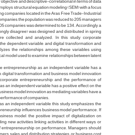
 objective, and descriptive-correlational in terms of data
 employs structural equation modeling (SEM) with a focus
ding companies located in the Aras Free Trade-Industrial
 companies, the population was reduced to 205 managers
205 companies was determined to be 134. Accordingly, a
rongly disagree) was designed and distributed in spring
e collected and analyzed. In this study, corporate
the dependent variable, and digital transformation and
lyzes the relationships among these variables using
ical model used to examine relationships between latent
te entrepreneurship as an independent variable has a
, digital transformation and business model innovation
n corporate entrepreneurship and the performance of
s an independent variable has a positive effect on the
usiness model innovation as mediating variables have a
e performance of companies.
 as an independent variable, this study emphasizes the
preneurship influences business model performance. If
ness model, the positive impact of digitalization on
new activities, linking activities in different ways, or
ts of entrepreneurship on performance. Managers should
ers, sales and distribution strategies, or business cost