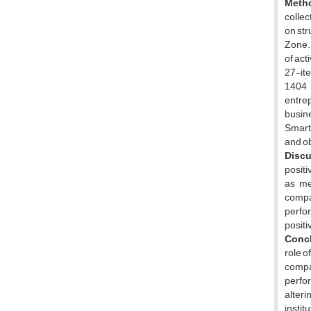
Meth
collec
on str
Zone. 
of act
27-ite
1404 
entrep
busin
SmartP
and o
Discu
positi
as me
compan
perfor
positi
Conc
role o
compa
perfor
alteri
instit